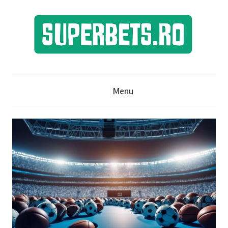
Skip
to
content
S
Menu
u
p
e
r
b