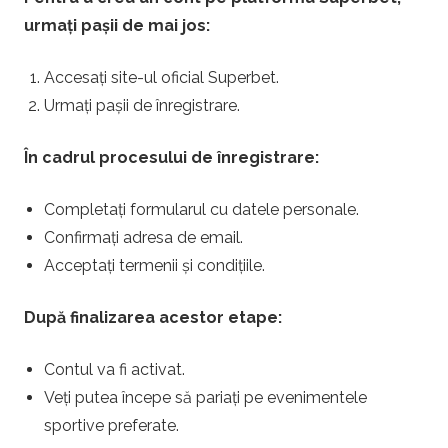
urmați pașii de mai jos:
Accesați site-ul oficial Superbet.
Urmați pașii de înregistrare.
În cadrul procesului de înregistrare:
Completați formularul cu datele personale.
Confirmați adresa de email.
Acceptați termenii și condițiile.
După finalizarea acestor etape:
Contul va fi activat.
Veți putea începe să pariați pe evenimentele
sportive preferate.