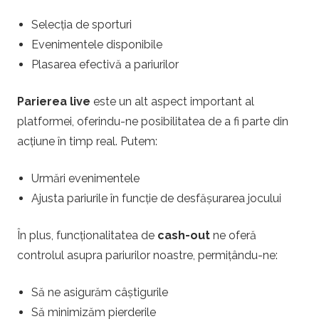
Selecția de sporturi
Evenimentele disponibile
Plasarea efectivă a pariurilor
Parierea live
este un alt aspect important al
platformei, oferindu-ne posibilitatea de a fi parte din
acțiune în timp real. Putem:
Urmări evenimentele
Ajusta pariurile în funcție de desfășurarea jocului
În plus, funcționalitatea de
cash-out
ne oferă
controlul asupra pariurilor noastre, permițându-ne:
Să ne asigurăm câștigurile
Să minimizăm pierderile