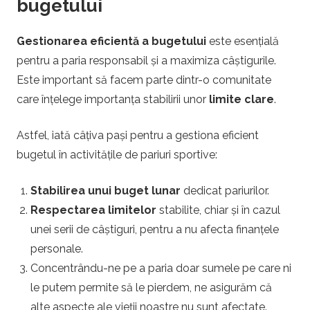
bugetului
Gestionarea eficientă a bugetului
este esențială
pentru a paria responsabil și a maximiza câștigurile.
Este important să facem parte dintr-o comunitate
care înțelege importanța stabilirii unor
limite clare
.
Astfel, iată câțiva pași pentru a gestiona eficient
bugetul în activitățile de pariuri sportive:
Stabilirea unui buget lunar
dedicat pariurilor.
Respectarea limitelor
stabilite, chiar și în cazul
unei serii de câștiguri, pentru a nu afecta finanțele
personale.
Concentrându-ne pe a paria doar sumele pe care ni
le putem permite să le pierdem, ne asigurăm că
alte aspecte ale vieții noastre nu sunt afectate.