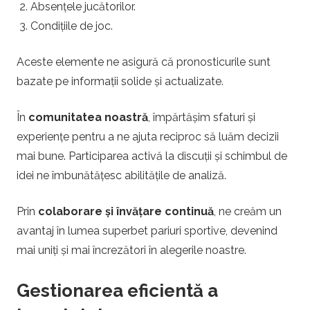
Absențele jucătorilor.
Condițiile de joc.
Aceste elemente ne asigură că pronosticurile sunt
bazate pe informații solide și actualizate.
În
comunitatea noastră
, împărtășim sfaturi și
experiențe pentru a ne ajuta reciproc să luăm decizii
mai bune. Participarea activă la discuții și schimbul de
idei ne îmbunătățesc abilitățile de analiză.
Prin
colaborare și învățare continuă
, ne creăm un
avantaj în lumea superbet pariuri sportive, devenind
mai uniți și mai încrezători în alegerile noastre.
Gestionarea eficientă a