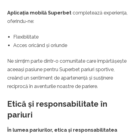
Aplicația mobilă Superbet
completează experiența,
oferindu-ne:
Flexibilitate
Acces oricând și oriunde
Ne simțim parte dintr-o comunitate care împărtășește
aceeași pasiune pentru Superbet pariuri sportive,
creând un sentiment de apartenență și susținere
reciprocă în aventurile noastre de pariere.
Etică și responsabilitate în
pariuri
În lumea pariurilor, etica și responsabilitatea