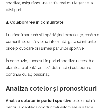
sportive, asigurându-ne astfel mai multe șanse la
câștiguri.
4. Colaborarea în comunitate
Lucrând împreună și împărtășind experiențe, creăm o
comunitate unită și bine informată, gata să înfrunte
orice provocare din lumea pariurilor sportive.
În concluzie, succesul în pariuri sportive necesită o
planificare atentă, analiză detaliată și colaborare
continuă cu alți pasionați.
Analiza cotelor și pronosticuri
Analiza cotelor în pariuri sportive
este crucială
pentru a identifica oportunități valoroase și a face