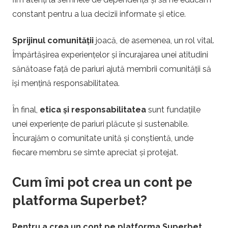
constant pentru a lua decizii informate și etice.
Sprijinul comunității
joacă, de asemenea, un rol vital.
Împărtășirea experiențelor și încurajarea unei atitudini
sănătoase față de pariuri ajută membrii comunității să
își mențină responsabilitatea.
În final,
etica și responsabilitatea
sunt fundațiile
unei experiențe de pariuri plăcute și sustenabile.
Încurajăm o comunitate unită și conștientă, unde
fiecare membru se simte apreciat și protejat.
Cum îmi pot crea un cont pe
platforma Superbet?
Pentru a crea un cont pe platforma Superbet,