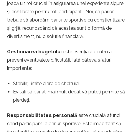
joacă un rol crucial în asigurarea unei experiențe sigure
și echilibrate pentru toți participanții. Noi, ca pariori,
trebuie să abordăm pariurile sportive cu conștientizare
și grijă, recunoscând că acestea sunt o formă de
divertisment, nu o soluție financiară.
Gestionarea bugetului
este esențială pentru a
preveni eventualele dificultăți. Iată câteva sfaturi
importante:
Stabiliți limite clare de cheltuieli.
Evitați să pariați mai mult decât vă puteți permite să
pierdeți.
Responsabilitatea personală
este crucială atunci
când participăm la pariuri sportive. Este important să
fim atenți la semnele de dependență și să ne educăm