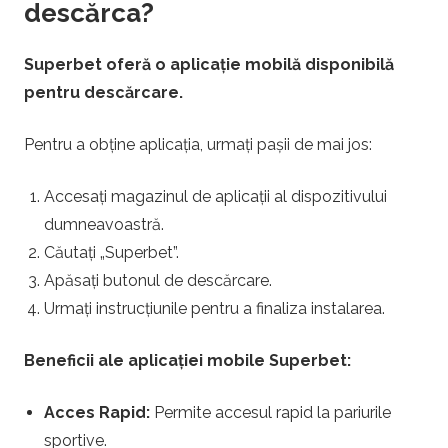
descărca?
Superbet oferă o aplicație mobilă disponibilă
pentru descărcare.
Pentru a obține aplicația, urmați pașii de mai jos:
Accesați magazinul de aplicații al dispozitivului
dumneavoastră.
Căutați „Superbet”.
Apăsați butonul de descărcare.
Urmați instrucțiunile pentru a finaliza instalarea.
Beneficii ale aplicației mobile Superbet:
Acces Rapid:
Permite accesul rapid la pariurile
sportive.